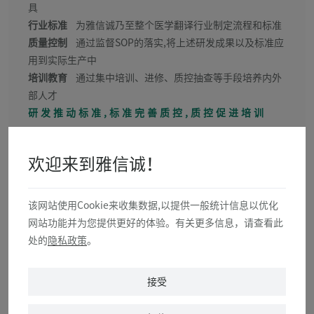
具
行业标准
为雅信诚乃至整个医学翻译行业制定流程和标准
质量控制
通过监督SOP的落实,将上述研发成果以及标准应
用到实际生产中
培训教育
通过集中培训、进修、质控抽查等手段培养内外
部人才
研发推动标准,标准完善质控,质控促进培训
欢迎来到雅信诚！
该网站使用Cookie来收集数据,以提供一般统计信息以优化
网站功能并为您提供更好的体验。有关更多信息，请查看此
处的
隐私政策
。
接受